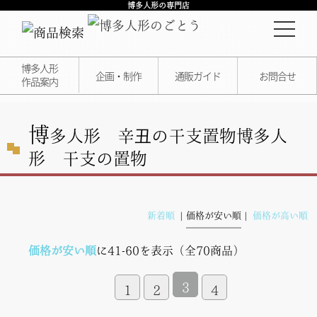
博多人形の専門店
博多人形
企画・制作
通販ガイド
お問合せ
作品案内
博
多人形 辛丑の干支置物
博多人
形 干支の置物
新着順
価格が安い順
価格が高い順
価格が安い順
に41-60を表示（全70商品）
3
1
2
4