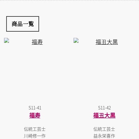
商品一覧
S11-41
S11-42
福寿
福丑大黒
伝統工芸士
伝統工芸士
川崎修一作
益永栄喜作