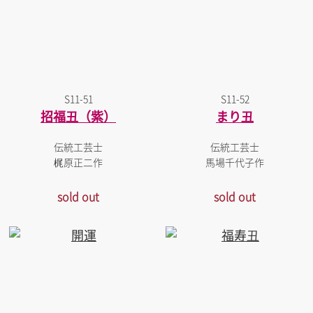
S11-51
S11-52
招福丑（紫）
まり丑
伝統工芸士
伝統工芸士
梶原正二作
馬場千代子作
sold out
sold out