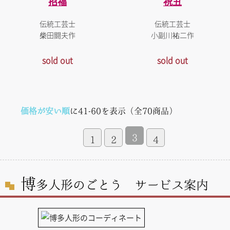
招福
祝丑
伝統工芸士
伝統工芸士
柴田闘夫作
小副川祐二作
sold out
sold out
価格が安い順
に41-60を表示（全70商品）
3
1
2
4
博
多人形のごとう サービス案内