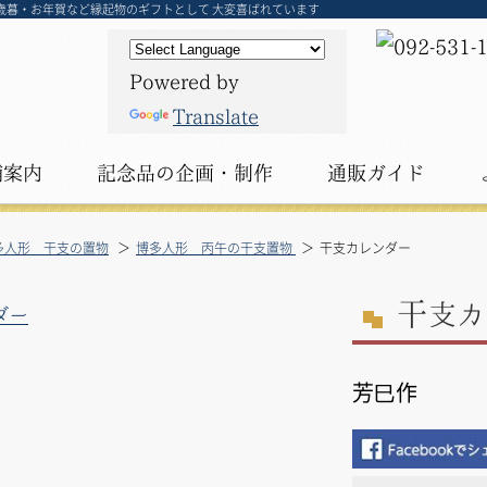
お歳暮・お年賀など縁起物のギフトとして 大変喜ばれています
Powered by
Translate
舗案内
記念品の
企画・制作
通販ガイド
多人形 干支の置物
博多人形 丙午の干支置物
干支カレンダー
干
支カ
芳巳作