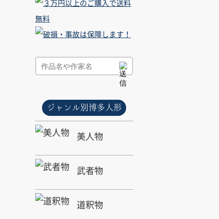
ジャンル別博多人形
美人物
武者物
道釈物