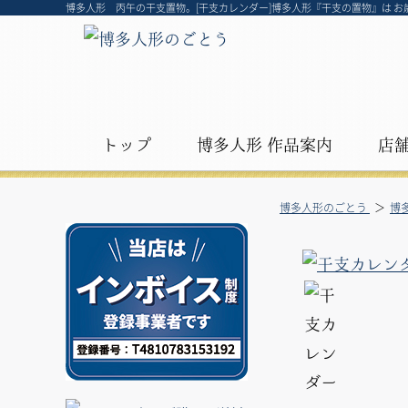
博多人形 丙午の干支置物。[干支カレンダー]博多人形『干支の置物』は 
トップ
博多人形 作品案内
店
博多人形のごとう
博