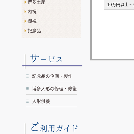
博多土産
10万円以上～
内祝
御祝
記念品
サ
ービス
記念品の企画・製作
博多人形の修理・修復
人形供養
ご
利用ガイド