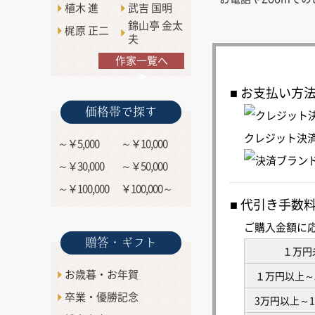
植木 進
武吉 国明
錦山亭 金太
梶原 正二
夫
作家一覧へ
≫
お支払い方
価格帯で探す
クレジット決
～￥5,000
～￥10,000
～￥30,000
～￥50,000
～￥100,000
￥100,000～
代引き手数
ご購入金額に
贈答・ギフト
１万円
お歳暮・お年賀
１万円以上～
卒業・優勝記念
3万円以上～