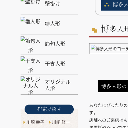
壁掛け
博多
雛人形
博
多人
節句人形
干支人形
オリジナル
博多人形の
人形
あなたにぴったりの
作家で探す
す。
店舗へのご来店はも
川崎 幸子
川崎 修一
お電話やZoomで