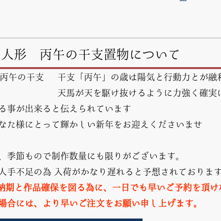
多人形 丙午の干支置物について
干支「丙午」の歳は陽気と行動力とが融
天馬が天を駆け抜けるように力強く確実
る事が出来ると伝えられています
なた様にとって輝かしい新年をお迎えくださいませ
、季節もので制作数量にも限りがございます。
人手不足の為 入荷がかなり遅れると予想されておりま
納期と作品確保を図る為に、一日でも早いご予約を頂け
場合には、より早いご注文をお願い申し上げます。