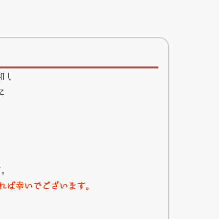
和し
に
す。
れば幸いでございます。