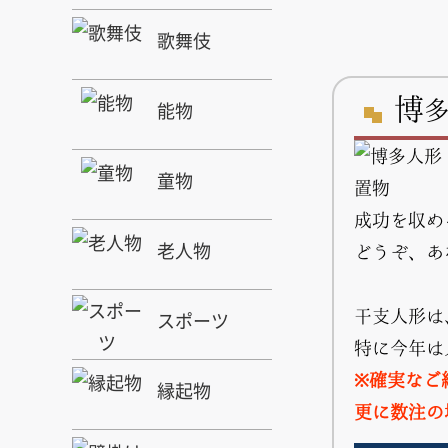
歌舞伎
博
能物
童物
成功を収め
老人物
どうぞ、あ
干支人形は
スポーツ
特に今年は
※確実なご
縁起物
更に数注の