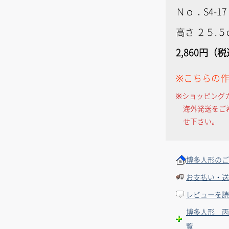
Ｎｏ．S4-17
高さ ２５.５
2,860円（
※こちらの
※ショッピング
海外発送をご
せ下さい。
博多人形のご
お支払い・送
レビューを読
博多人形 丙
覧