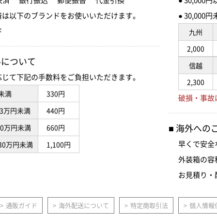
済は以下のブランドをお使いいただけます。
● 30,0
九州
2,000
料について
信越
応じて下記の手数料をご負担いただきます。
2,300
未満
330円
破損・事故
3万円未満
440円
海外への
10万円未満
660円
早くで安全
30万円未満
1,100円
外装箱の容
お見積り・
通販ガイド
海外配送について
特定商取引法
個人情報