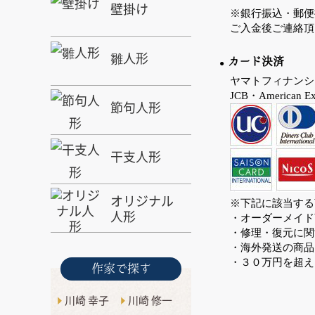
壁掛け
※銀行振込・郵便
ご入金後ご連絡頂
雛人形
カード決済
ヤマトフィナンシ
JCB・American
節句人形
干支人形
オリジナル
※下記に該当する
人形
・オーダーメイド
・修理・復元に関
・海外発送の商品
・３０万円を超え
作家で探す
川崎 幸子
川崎 修一