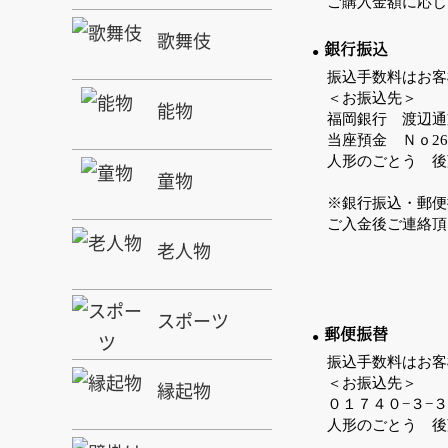
ご購入金額に応じ
歌舞伎
銀行振込
振込手数料はお客
＜お振込先＞
能物
福岡銀行 渡辺通
当座預金 Ｎｏ26
人形のごと
童物
※銀行振込・郵便
ご入金後ご連絡頂
老人物
スポーツ
郵便振替
振込手数料はお客
＜お振込先＞
縁起物
０１７４０−３−
人形のごとう 後