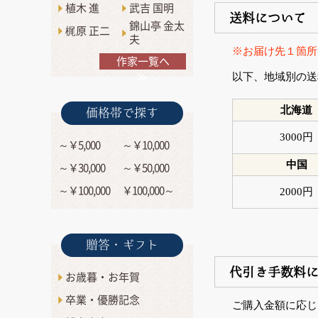
植木 進
武吉 国明
送料について
錦山亭 金太
梶原 正二
夫
※お届け先１箇所
作家一覧へ
≫
以下、地域別の送
北海道
価格帯で探す
3000円
～￥5,000
～￥10,000
中国
～￥30,000
～￥50,000
～￥100,000
￥100,000～
2000円
贈答・ギフト
代引き手数料
お歳暮・お年賀
卒業・優勝記念
ご購入金額に応じ