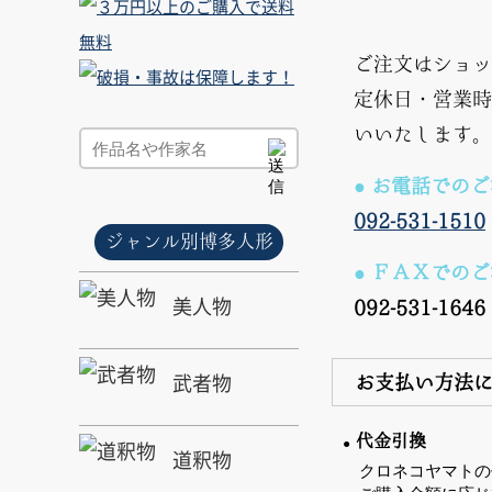
ご注文はショッ
定休日・営業時
いいたします。
● お電話での
092-531-1510
ジャンル別博多人形
● ＦＡＸでの
美人物
092-531-1646
武者物
お支払い方法
代金引換
道釈物
クロネコヤマトの