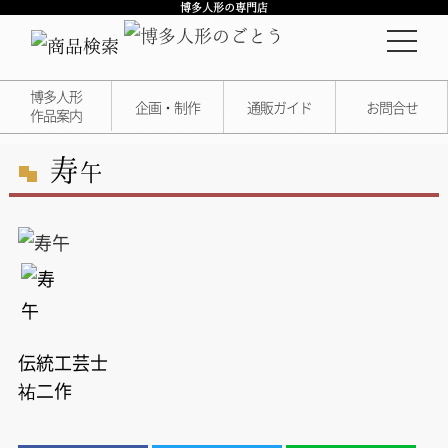
博多人形の専門店
博多人形
企画・制作
通販ガイド
お問合せ
作品案内
寿
午
伝統工芸士
祐二作