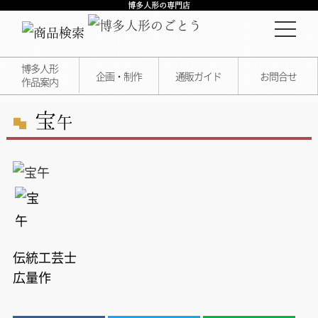
博多人形の専門店
博多人形
企画・制作
通販ガイド
お問合せ
作品案内
宝
午
伝統工芸士
広量作