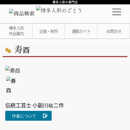
博多人形の専門店
博多人形
企画・制作
通販ガイド
お問合せ
作品案内
寿
酉
伝統工芸士 小副川祐二作
作者について