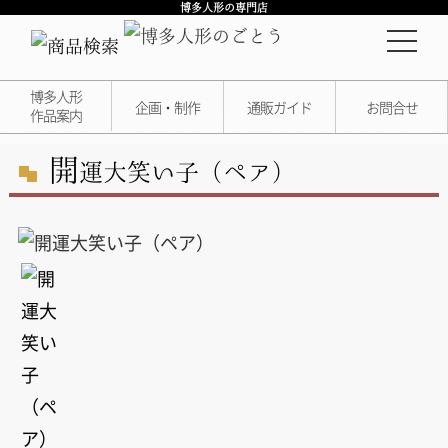
博多人形の専門店
博多人形
企画・制作
通販ガイド
お問合せ
作品案内
開
運大笑い子（ペア）