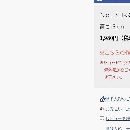
Ｎｏ．S11-3
高さ ８cm
1,980円（
※こちらの
※ショッピング
海外発送をご
せ下さい。
博多人形のご
お支払い・送
レビューを読
博多人形 辛