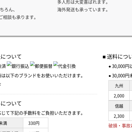
多人形は大変喜ばれます。
ちろん、
海外発送も承っています。
のご相談も承ります。
法について
送料につ
● 30,00
済は以下のブランドをお使いいただけます。
● 30,0
九州
2,000
料について
信越
応じて下記の手数料をご負担いただきます。
2,300
未満
330円
破損・事故