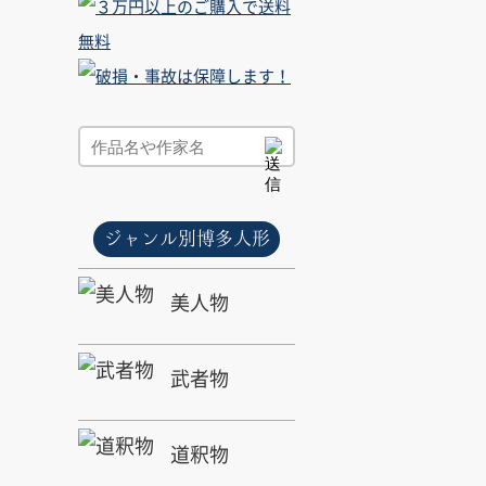
ジャンル別博多人形
美人物
武者物
道釈物