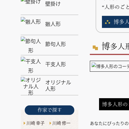
壁掛け
“人形のご
博多
雛人形
節句人形
博
多人
干支人形
オリジナル
人形
博多人形の
作家で探す
川崎 幸子
川崎 修一
あなたにぴったりの