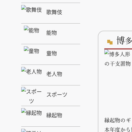
歌舞伎
能物
博
童物
老人物
スポーツ
縁起物
縁起物のギ
本年度から