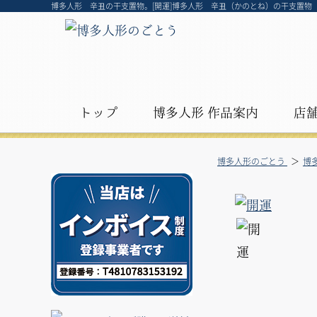
博多人形 辛丑の干支置物。[開運]博多人形 辛丑（かのとね）の干支置物
トップ
博多人形 作品案内
店
博多人形のごとう
博