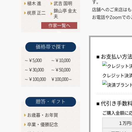
す。
植木 進
武吉 国明
店舗へのご来店はも
錦山亭 金太
梶原 正二
夫
お電話やZoomで
作家一覧へ
≫
価格帯で探す
お支払い方
～￥5,000
～￥10,000
～￥30,000
～￥50,000
クレジット決
～￥100,000
￥100,000～
贈答・ギフト
代引き手数
ご購入金額に
お歳暮・お年賀
１万円
卒業・優勝記念