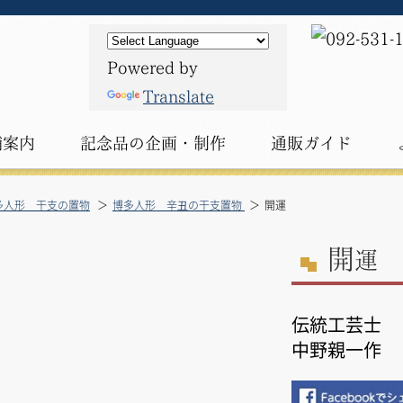
Powered by
Translate
舗案内
記念品の
企画・制作
通販ガイド
多人形 干支の置物
博多人形 辛丑の干支置物
開運
開
運
伝統工芸士
中野親一作