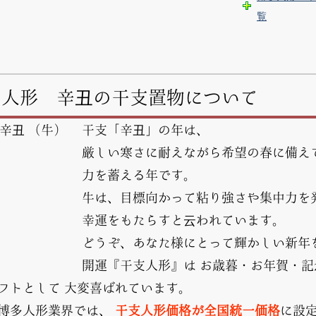
覧
多人形 辛丑の干支置物について
干支「辛丑」の年は、
厳しい寒さに耐えながら希望の春に備え
力を蓄える年です。
牛は、目標向かって粘り強さや集中力を
幸運をもたらすと云われています。
どうぞ、あなた様にとって輝かしい新年
開運『干支人形』は お歳暮・お年賀・記
フトとして 大変喜ばれています。
博多人形業界では、
干支人形価格が全国統一価格
に設