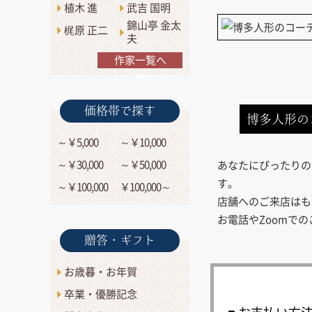
植木 進
武吉 国明
錦山亭 金太
梶原 正二
夫
作家一覧へ
≫
価格帯で探す
博多人形の
～￥5,000
～￥10,000
～￥30,000
～￥50,000
あなたにぴったりの
す。
～￥100,000
￥100,000～
店舗へのご来店はも
お電話やZoomで
贈答・ギフト
お歳暮・お年賀
卒業・優勝記念