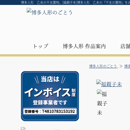
博多人形 乙未の干支置物。[福親子未]博多人形 乙未の『干支の置物』を
トップ
博多人形 作品案内
店
博多人形のごとう
博