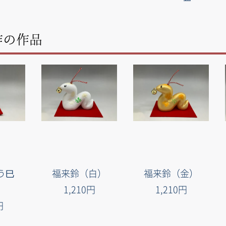
作の作品
う巳
福来鈴（白）
福来鈴（金）
）
1,210円
1,210円
円