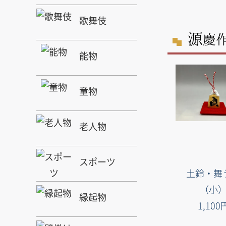
歌舞伎
源
慶
能物
童物
老人物
スポーツ
土鈴・舞
（小
縁起物
1,100