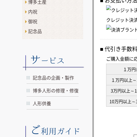
お支払い方
博多土産
内祝
クレジット決
御祝
記念品
代引き手数
サ
ご購入金額に
ービス
１万円
記念品の企画・製作
１万円以上～
博多人形の修理・修復
3万円以上～
10万円以上～
人形供養
ご
利用ガイド