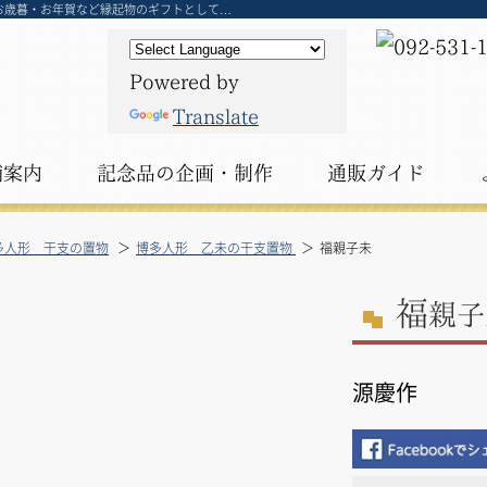
お歳暮・お年賀など縁起物のギフトとして…
Powered by
Translate
舗案内
記念品の
企画・制作
通販ガイド
多人形 干支の置物
博多人形 乙未の干支置物
福親子未
福
親子
源慶作