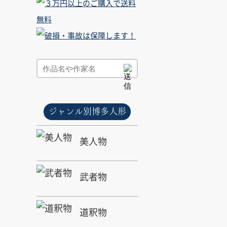
ジャンル別博多人形
美人物
武者物
道釈物