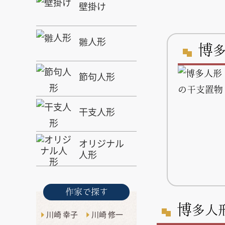
壁掛け
雛人形
博
節句人形
干支人形
オリジナル
人形
作家で探す
博
多人
川崎 幸子
川崎 修一