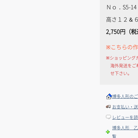
Ｎｏ．S5-14
高さ１２＆６
2,750円（
※こちらの
※ショッピング
海外発送をご
せ下さい。
博多人形のご
お支払い・送
レビューを読
博多人形 乙
覧