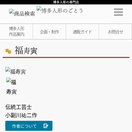
博多人形の専門店
博多人形
企画・制作
通販ガイド
お問合せ
作品案内
福
寿寅
伝統工芸士
小副川祐二作
作者について