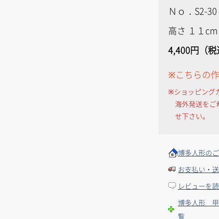
Ｎｏ．S2-30
高さ １１cm
4,400円（
※こちらの
※ショッピング
海外発送をご
せ下さい。
博多人形のご
お支払い・送
レビューを読
博多人形 甲
覧