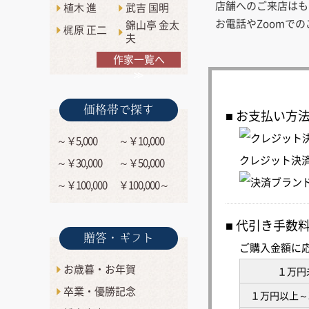
店舗へのご来店はも
植木 進
武吉 国明
お電話やZoomで
錦山亭 金太
梶原 正二
夫
作家一覧へ
≫
価格帯で探す
お支払い方
～￥5,000
～￥10,000
クレジット決
～￥30,000
～￥50,000
～￥100,000
￥100,000～
代引き手数
贈答・ギフト
ご購入金額に
お歳暮・お年賀
１万円
卒業・優勝記念
１万円以上～