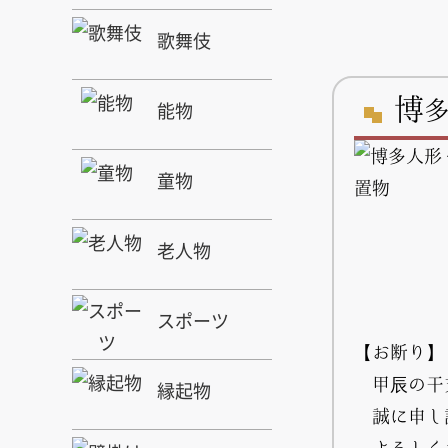
歌舞伎
博
能物
童物
老人物
スポーツ
【お断り】
甲辰の干
縁起物
誠に申し
よろしく