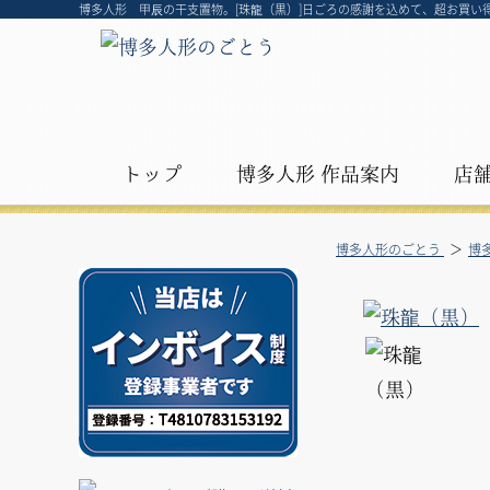
博多人形 甲辰の干支置物。[珠龍（黒）]日ごろの感謝を込めて、超お買い
トップ
博多人形 作品案内
店
博多人形のごとう
博