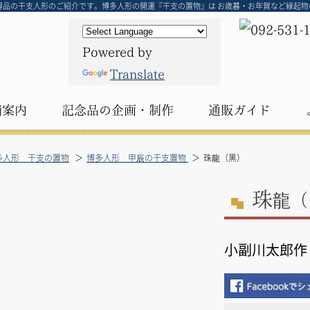
得品の干支人形のご紹介です。博多人形の開運『干支の置物』は お歳暮・お年賀など縁起
Powered by
Translate
舗案内
記念品の
企画・制作
通販ガイド
多人形 干支の置物
博多人形 甲辰の干支置物
珠龍（黒）
珠
龍（
小副川太郎作