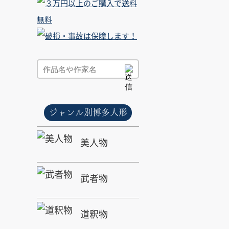
ジャンル別博多人形
美人物
武者物
道釈物