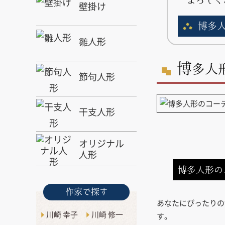
壁掛け
博多
雛人形
博
多人
節句人形
干支人形
オリジナル
人形
博多人形の
作家で探す
あなたにぴったりの
川崎 幸子
川崎 修一
す。