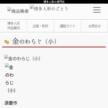
博多人形の専門店
博多人形
企画・制作
通販ガイド
お問合せ
作品案内
金
のわらじ（小）
源慶作