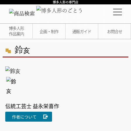
博多人形の専門店
博多人形
企画・制作
通販ガイド
お問合せ
作品案内
鈴
亥
伝統工芸士 益永栄喜作
作者について