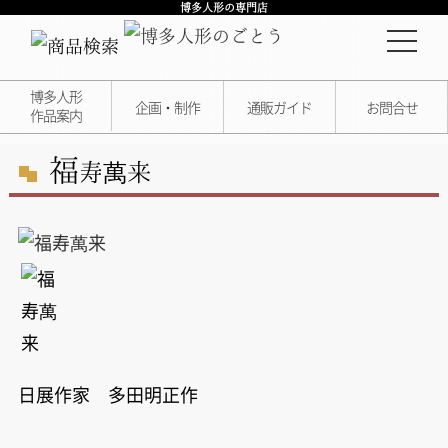
博多人形の専門店
博多人形
企画・制作
通販ガイド
お問合せ
作品案内
福
寿萬来
日展作家 多田明正作