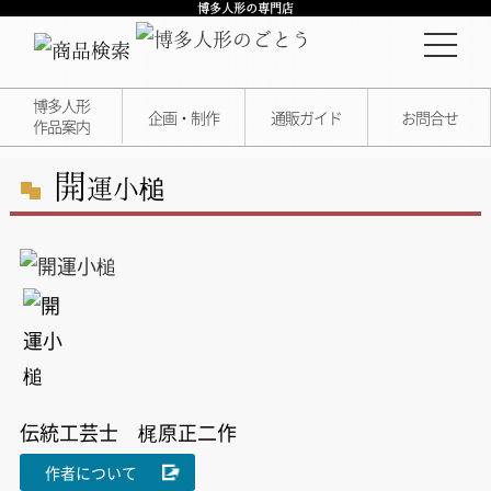
博多人形の専門店
博多人形
企画・制作
通販ガイド
お問合せ
作品案内
開
運小槌
伝統工芸士 梶原正二作
作者について