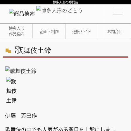
博多人形の専門店
博多人形
企画・制作
通販ガイド
お問合せ
作品案内
歌
舞伎土鈴
伊藤 芳巳作
歌舞伎の中でも人気がある題目を土鈴にしまし