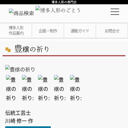
博多人形の専門店
博多人形
企画・制作
通販ガイド
お問合せ
作品案内
豊
穣の祈り
伝統工芸士
川崎 修一 作