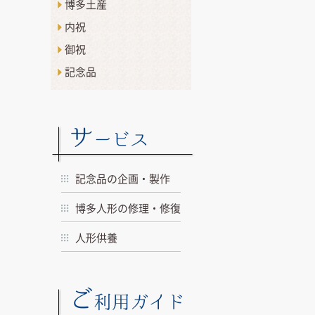
博多土産
内祝
御祝
記念品
サ
ービス
記念品の企画・製作
博多人形の修理・修復
人形供養
ご
利用ガイド