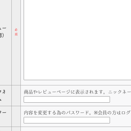
ュー
必
須
想）
クネ
商品やレビューページに表示されます。ニックネ
ム
ワー
内容を変更する為のパスワード。※会員の方はログ