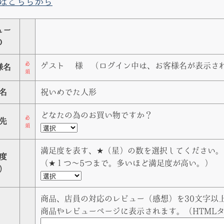
はこちらから
ュー
Ｄ
必
ゲスト
様 （ログイン中は、お客様名が表示さ
様名
須
名
祝いめでた人形
どなたの為のお買い物ですか？
必
先
須
満足度を表す、★（星）の数を選択してください。
度
（★１つ〜5つまで。多いほど満足度が高い。）
）
商品、店員の対応のレビュー（感想）を30文字以上
商品やレビューページに表示されます。（HTML