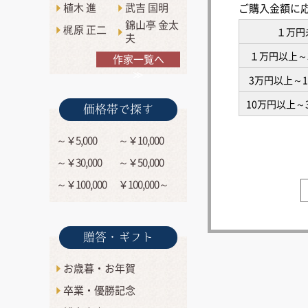
植木 進
武吉 国明
ご購入金額に
錦山亭 金太
梶原 正二
１万円
夫
１万円以上～
作家一覧へ
≫
3万円以上～
10万円以上～
価格帯で探す
～￥5,000
～￥10,000
～￥30,000
～￥50,000
～￥100,000
￥100,000～
贈答・ギフト
お歳暮・お年賀
卒業・優勝記念