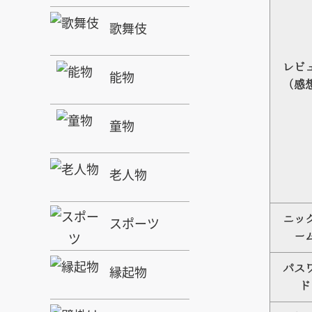
歌舞伎
レビ
能物
（感
童物
老人物
ニッ
スポーツ
ー
縁起物
パス
ド