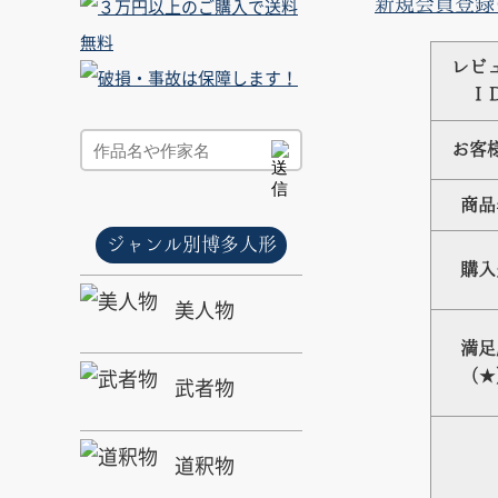
新規会員登録
レビ
Ｉ
お客
商品
ジャンル別博多人形
購入
美人物
満足
（★
武者物
道釈物