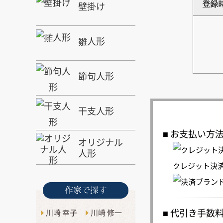
壁掛け
登録
雛人形
節句人形
干支人形
お支払い方
オリジナル
人形
クレジット決
作家で探す
代引き手数
川崎 幸子
川崎 修一