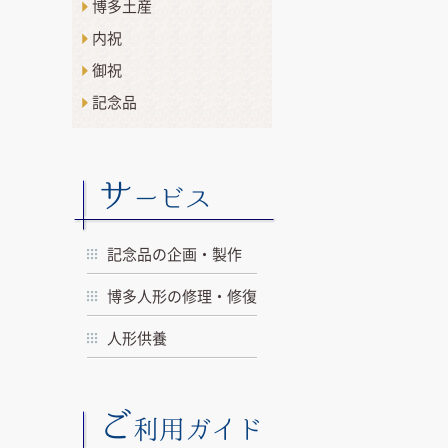
博多土産
内祝
御祝
記念品
サ
ービス
記念品の企画・製作
博多人形の修理・修復
人形供養
ご
利用ガイド