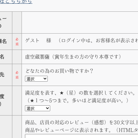
はこちらから
ュー
Ｄ
必
ゲスト
様 （ログイン中は、お客様名が表示さ
様名
須
名
虚空蔵菩薩（寅年生まの方の守り本尊です）
どなたの為のお買い物ですか？
必
先
須
満足度を表す、★（星）の数を選択してください。
度
（★１つ〜5つまで。多いほど満足度が高い。）
）
商品、店員の対応のレビュー（感想）を30文字以上
商品やレビューページに表示されます。（HTML