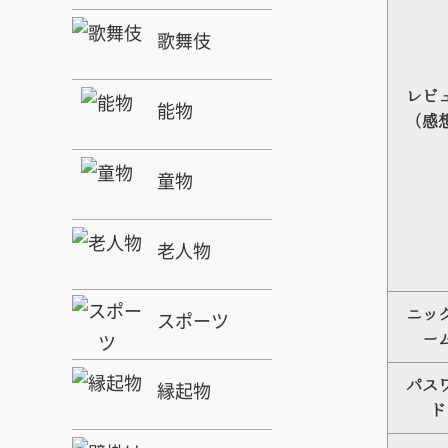
歌舞伎
レビ
能物
（感
童物
老人物
ニッ
スポーツ
ー
縁起物
パス
ド