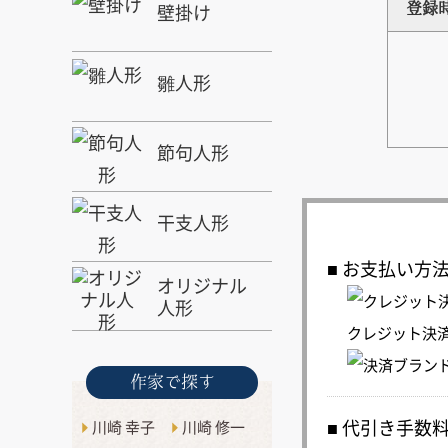
壁掛け
登録
雛人形
節句人形
干支人形
お支払い方
オリジナル
人形
クレジット決
作家で探す
代引き手数
川崎 幸子
川崎 修一