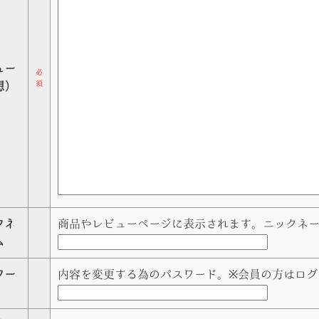
ュー
必
須
想）
クネ
商品やレビューページに表示されます。ニックネ
ム
ワー
内容を変更する為のパスワード。※会員の方はログ