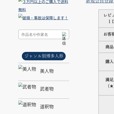
新規会員登録
レビ
Ｉ
お客
商品
ジャンル別博多人形
購入
美人物
満足
（★
武者物
道釈物