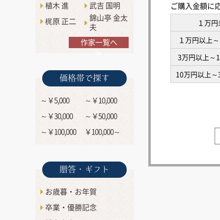
植木 進
武吉 国明
ご購入金額に
錦山亭 金太
梶原 正二
１万円
夫
１万円以上～
作家一覧へ
≫
3万円以上～
10万円以上～
価格帯で探す
～￥5,000
～￥10,000
～￥30,000
～￥50,000
～￥100,000
￥100,000～
贈答・ギフト
お歳暮・お年賀
卒業・優勝記念