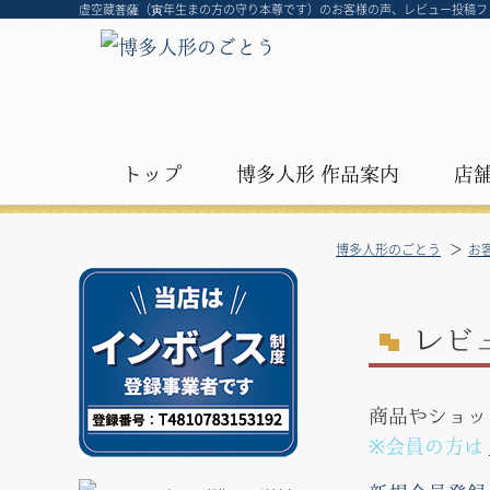
虚空蔵菩薩（寅年生まの方の守り本尊です）のお客様の声、レビュー投稿フ
トップ
博多人形 作品案内
店
博多人形のごとう
お
レ
ビ
商品やショッ
※会員の方は