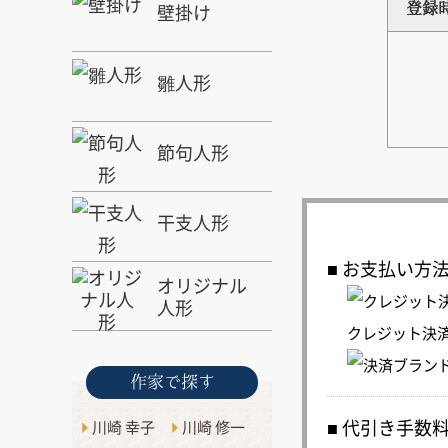
壁掛け
登録
雛人形
節句人形
干支人形
お支払い方
オリジナル
人形
クレジット決
作家で探す
代引き手数
川崎 幸子
川崎 修一