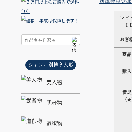
新規会員登録
レビ
Ｉ
お客
商品
ジャンル別博多人形
購入
美人物
満足
（★
武者物
道釈物