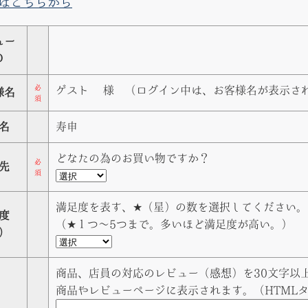
はこちらから
ュー
Ｄ
必
ゲスト
様 （ログイン中は、お客様名が表示さ
様名
須
名
寿申
どなたの為のお買い物ですか？
必
先
須
満足度を表す、★（星）の数を選択してください。
度
（★１つ〜5つまで。多いほど満足度が高い。）
）
商品、店員の対応のレビュー（感想）を30文字以上
商品やレビューページに表示されます。（HTML