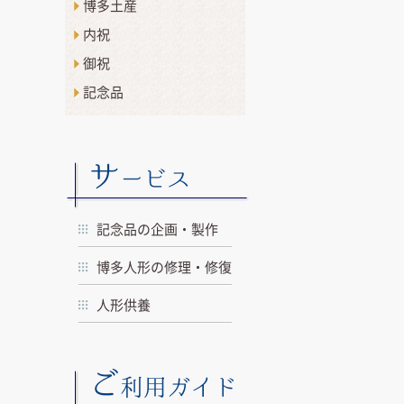
博多土産
内祝
御祝
記念品
サ
ービス
記念品の企画・製作
博多人形の修理・修復
人形供養
ご
利用ガイド