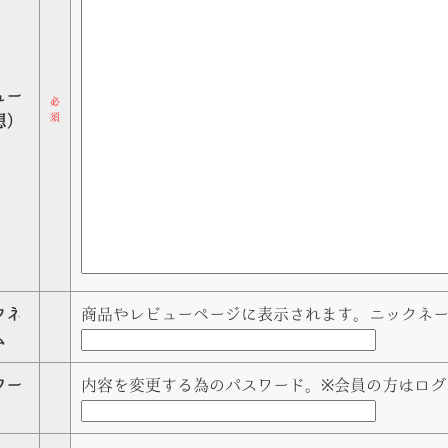
ュー
必
須
想）
クネ
商品やレビューページに表示されます。ニックネ
ム
ワー
内容を変更する為のパスワード。※会員の方はログ