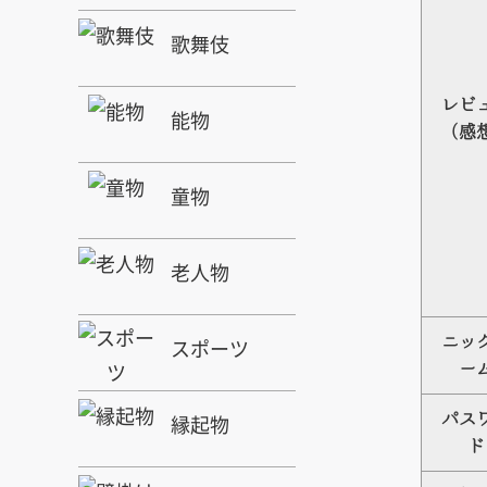
歌舞伎
レビ
能物
（感
童物
老人物
ニッ
スポーツ
ー
縁起物
パス
ド