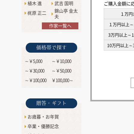
植木 進
武吉 国明
ご購入金額に
錦山亭 金太
梶原 正二
１万円
夫
１万円以上～
作家一覧へ
≫
3万円以上～
10万円以上～
価格帯で探す
～￥5,000
～￥10,000
～￥30,000
～￥50,000
～￥100,000
￥100,000～
贈答・ギフト
お歳暮・お年賀
卒業・優勝記念