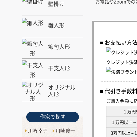
お電話やZoomで
壁掛け
雛人形
お支払い方
節句人形
クレジット決
干支人形
オリジナル
代引き手数
人形
ご購入金額に
１万円
作家で探す
１万円以上～
川崎 幸子
川崎 修一
3万円以上～