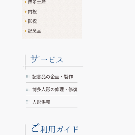
博多土産
内祝
御祝
記念品
サ
ービス
記念品の企画・製作
博多人形の修理・修復
人形供養
ご
利用ガイド