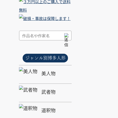
ジャンル別博多人形
美人物
武者物
道釈物