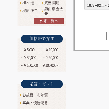
植木 進
武吉 国明
10万円以上～
錦山亭 金太
梶原 正二
夫
作家一覧へ
≫
価格帯で探す
～￥5,000
～￥10,000
～￥30,000
～￥50,000
～￥100,000
￥100,000～
贈答・ギフト
お歳暮・お年賀
卒業・優勝記念