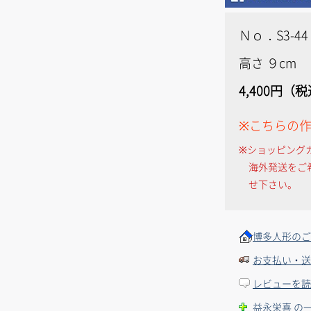
Ｎｏ．S3-44
高さ ９cm
4,400円（
※こちらの
※ショッピング
海外発送をご
せ下さい。
博多人形のご
お支払い・送
レビューを読
益永栄喜 の