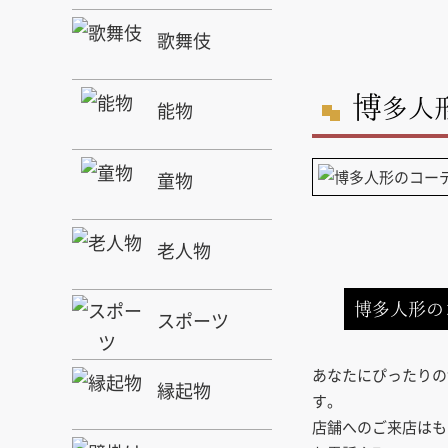
歌舞伎
博
多人
能物
童物
老人物
博多人形の
スポーツ
あなたにぴったりの
縁起物
す。
店舗へのご来店はも