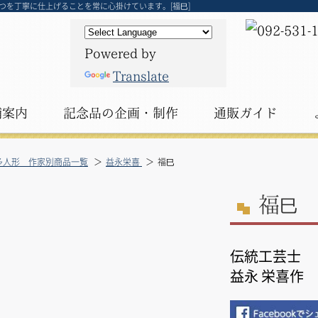
を丁寧に仕上げることを常に心掛けています。[福巳]
Powered by
Translate
舗案内
記念品の
企画・制作
通販ガイド
多人形 作家別商品一覧
益永栄喜
福巳
福
巳
伝統工芸士
益永 栄喜作