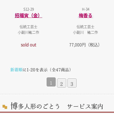
S12-29
H-34
招福寅（金）
梅香る
伝統工芸士
伝統工芸士
小副川祐二作
小副川 祐二作
sold out
77,000円（税込）
新着順
に1-20を表示（全47商品）
1
2
3
博
多人形のごとう サービス案内