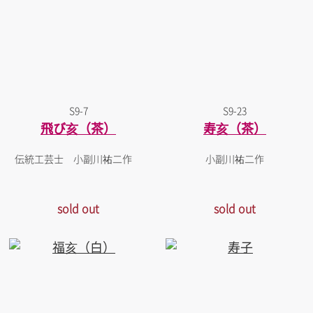
S9-7
S9-23
飛び亥（茶）
寿亥（茶）
伝統工芸士 小副川祐二作
小副川祐二作
sold out
sold out