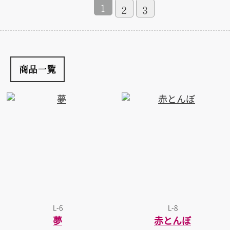
1
2
3
商品一覧
L-6
L-8
夢
赤とんぼ