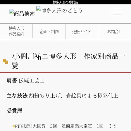
博多人形の専門店
博多人形
企画・制作
通販ガイド
お問合せ
作品案内
小
副川祐二
博多人形 作家別商品一
覧
肩書
伝統工芸士
主な技法
胡粉もり上げ、岩絵具による極彩仕上
受賞歴
内閣総理大臣賞 2回 通商産業大臣賞 1回 その