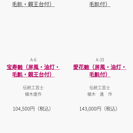
A-6
A-33
宝寿雛（屏風・油灯・
愛花雛（屏風・油灯・
毛氈・親王台付）
毛氈付）
伝統工芸士
伝統工芸士
植木進作
植木 進 作
104,500円（税込）
143,000円（税込）