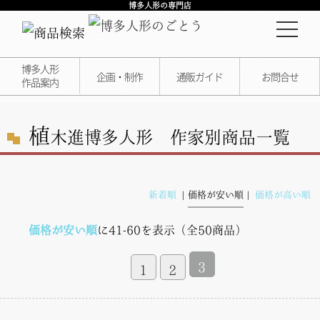
博多人形の専門店
博多人形
企画・制作
通販ガイド
お問合せ
作品案内
植
木進
博多人形 作家別商品一覧
新着順
価格が安い順
価格が高い順
価格が安い順
に41-60を表示（全50商品）
3
1
2