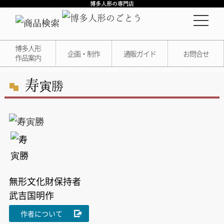
博多人形の専門店
博多人形
企画・制作
通販ガイド
お問合せ
作品案内
寿
寅勝
無形文化財保持者
武吉国明作
作者について