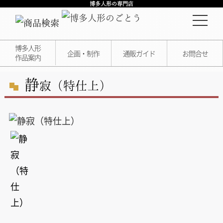
博多人形の専門店
博多人形
企画・制作
通販ガイド
お問合せ
作品案内
静
寂（特仕上）