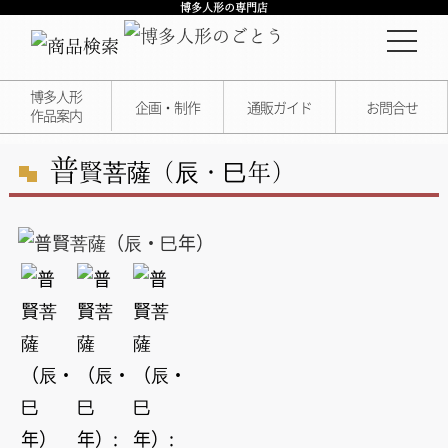
博多人形の専門店
博多人形
企画・制作
通販ガイド
お問合せ
作品案内
普
賢菩薩（辰・巳年）