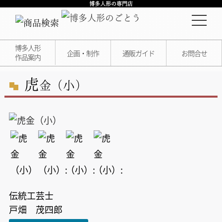
博多人形の専門店
博多人形
企画・制作
通販ガイド
お問合せ
作品案内
虎
金（小）
伝統工芸士
戸畑 茂四郎