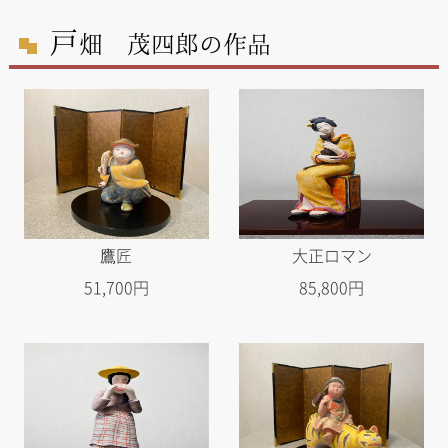
戸
畑 茂四郎の作品
鷹匠
大正ロマン
51,700円
85,800円