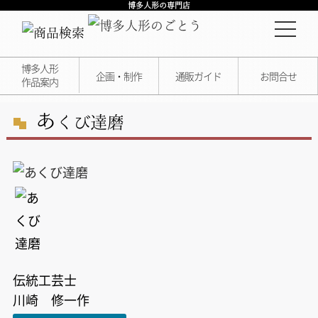
博多人形の専門店
博多人形
企画・制作
通販ガイド
お問合せ
作品案内
あ
くび達磨
伝統工芸士
川崎 修一作