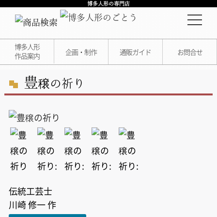
博多人形の専門店
博多人形
企画・制作
通販ガイド
お問合せ
作品案内
豊
穣の祈り
伝統工芸士
川崎 修一 作