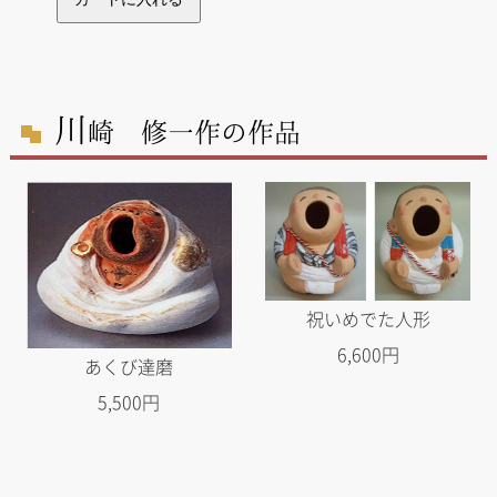
川
崎 修一作の作品
祝いめでた人形
6,600円
あくび達磨
5,500円