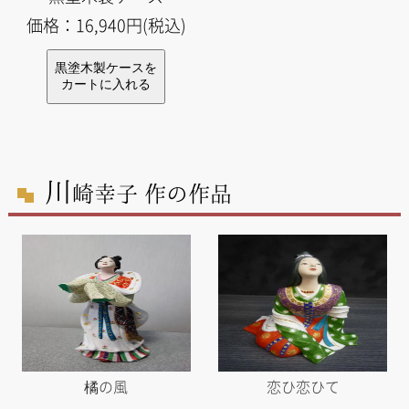
価格：16,940円(税込)
川
崎幸子 作の作品
橘の風
恋ひ恋ひて