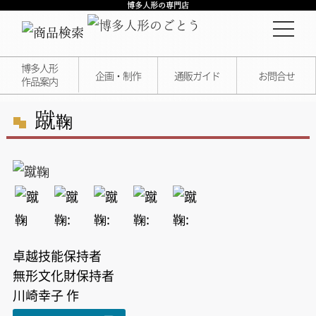
博多人形の専門店
博多人形
企画・制作
通販ガイド
お問合せ
作品案内
蹴
鞠
卓越技能保持者
無形文化財保持者
川崎幸子 作