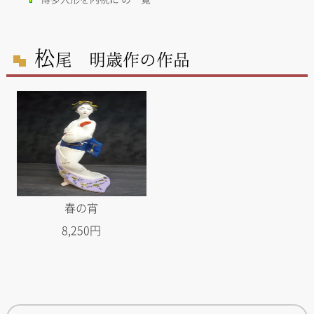
松
尾 明歳作の作品
春の宵
8,250円