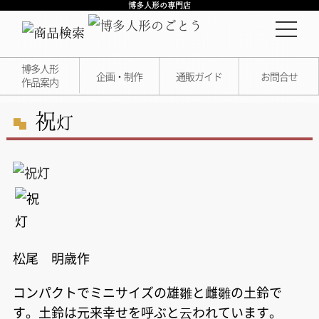
博多人形の専門店
博多人形
企画・制作
通販ガイド
お問合せ
作品案内
祝
灯
松尾 明歳作
コンパクトでミニサイズの雄雛と雌雛の土鈴で
す。土鈴は元来幸せを呼ぶと云われています。