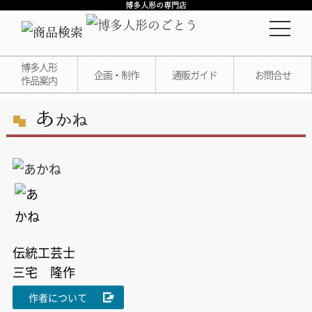
博多人形の専門店
博多人形
企画・制作
通販ガイド
お問合せ
作品案内
あ
かね
伝統工芸士
三宅 隆作
作者について