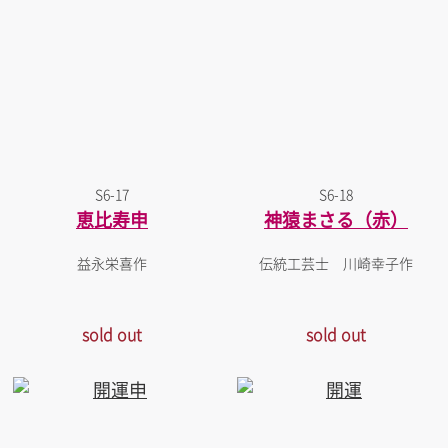
S6-17
S6-18
恵比寿申
神猿まさる（赤）
益永栄喜作
伝統工芸士 川崎幸子作
sold out
sold out