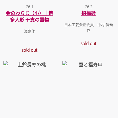
S6-1
S6-2
金のわらじ（小）｜博
招福鈴
多人形 干支の置物
日本工芸会正会員 中村 信喬
作
源慶作
sold out
sold out