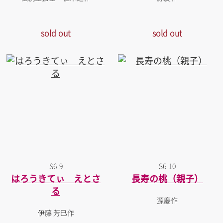
sold out
sold out
S6-9
S6-10
はろうきてぃ えとさ
長寿の桃（親子）
る
源慶作
伊藤 芳巳作