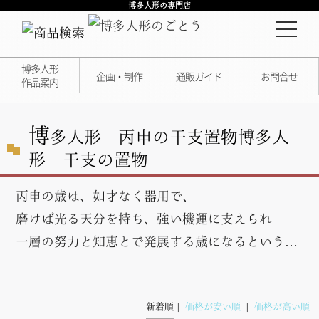
博多人形の専門店
博多人形
企画・制作
通販ガイド
お問合せ
作品案内
博
多人形 丙申の干支置物
博多人
形 干支の置物
丙申の歳は、如才なく器用で、
磨けば光る天分を持ち、強い機運に支えられ
一層の努力と知恵とで発展する歳になるという…
新着順
価格が安い順
価格が高い順