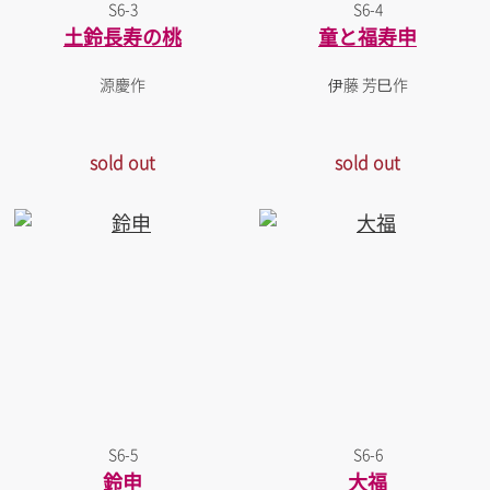
S6-3
S6-4
土鈴長寿の桃
童と福寿申
源慶作
伊藤 芳巳作
sold out
sold out
S6-5
S6-6
鈴申
大福