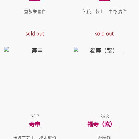
益永栄喜作
伝統工芸士 中野 浩作
sold out
sold out
S6-7
S6-8
寿申
福寿（紫）
伝統工芸士 植木進作
源慶作