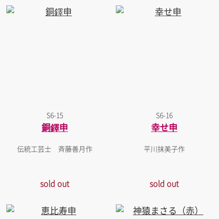
S6-15
S6-16
銅鐸申
幸せ申
伝統工芸士 斉藤善月作
平川抹美子作
sold out
sold out