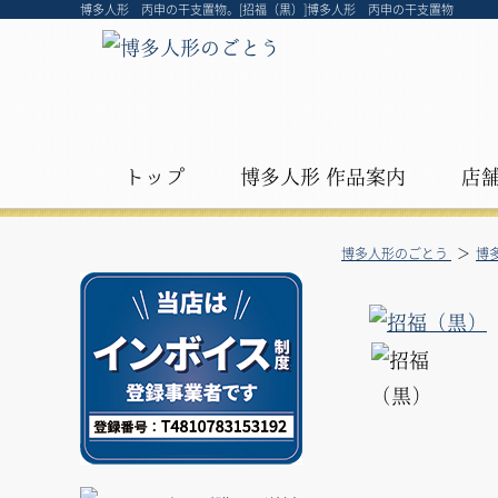
博多人形 丙申の干支置物。[招福（黒）]博多人形 丙申の干支置物
トップ
博多人形 作品案内
店
博多人形のごとう
博