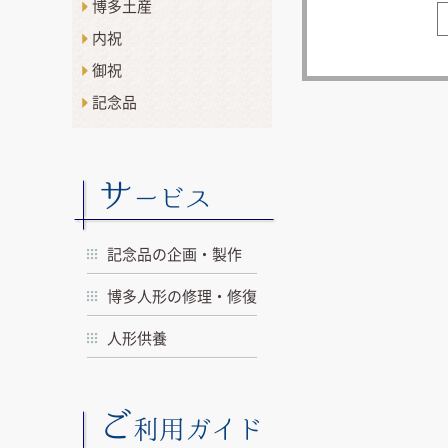
博多土産
内祝
御祝
記念品
サ
ービス
記念品の企画・製作
博多人形の修理・修復
人形供養
ご
利用ガイド