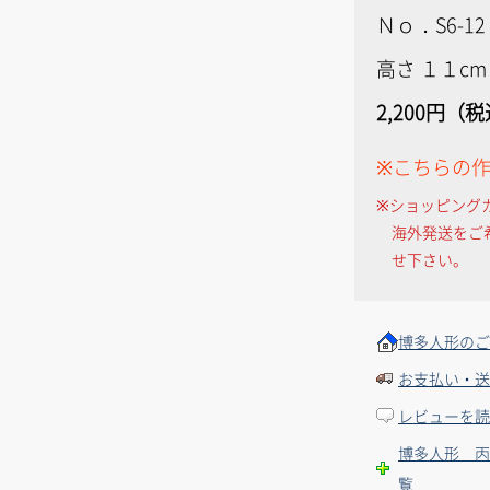
Ｎｏ．S6-12
高さ １１cm
2,200円（
※こちらの
※ショッピング
海外発送をご
せ下さい。
博多人形のご
お支払い・送
レビューを読
博多人形 丙
覧