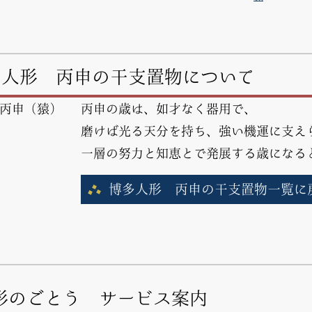
多人形 丙申の干支置物について
丙申の歳は、如才なく器用で、
磨けば光る天分を持ち、強い機運に支え
一層の努力と知恵とで発展する歳になる
博多人形 丙申の干支置物一覧に
形のごとう サービス案内