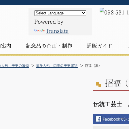
Powered by
Translate
舗案内
記念品の
企画・制作
通販ガイド
多人形 干支の置物
博多人形 丙申の干支置物
招福（黒）
招
福（
伝統工芸士 