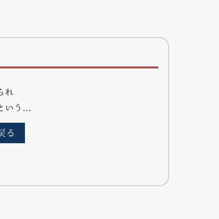
られ
という…
戻る