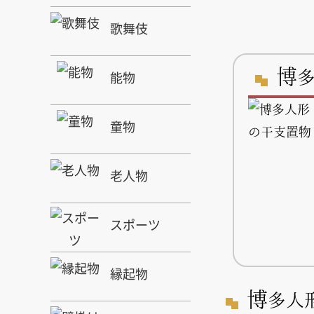
歌舞伎
博
能物
童物
老人物
スポーツ
縁起物
博
多人