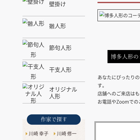
壁掛け
雛人形
節句人形
博多人形の
干支人形
あなたにぴったりの
す。
オリジナル
店舗へのご来店はも
人形
お電話やZoomで
作家で探す
川崎 幸子
川崎 修一