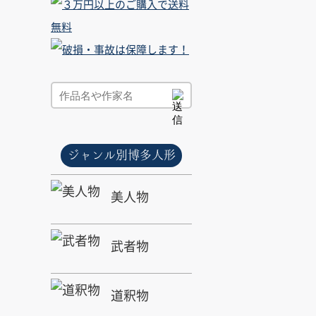
ジャンル別博多人形
美人物
武者物
道釈物