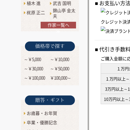
お支払い方
植木 進
武吉 国明
錦山亭 金太
梶原 正二
夫
クレジット決
作家一覧へ
≫
価格帯で探す
代引き手数
ご購入金額に
～￥5,000
～￥10,000
～￥30,000
～￥50,000
１万円
～￥100,000
￥100,000～
１万円以上～
3万円以上～
10万円以上～
贈答・ギフト
お歳暮・お年賀
卒業・優勝記念