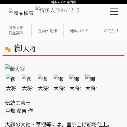
博多人形の専門店
博多人形
企画・制作
通販ガイド
お問合せ
作品案内
御
大将
伝統工芸士
戸畑 潤吉 作
大鎧の大袖・草摺等には、盛り上げ胡粉仕上。