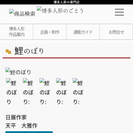
博多人形の専門店
博多人形
企画・制作
通販ガイド
お問合せ
作品案内
鯉
のぼり
日展作家
天平 大雅作