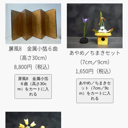
屏風8 金属小箔６曲
あやめ／ちまきセット
（高さ30cm）
（7cm／9cm）
8,800円（税込）
1,650円（税込）