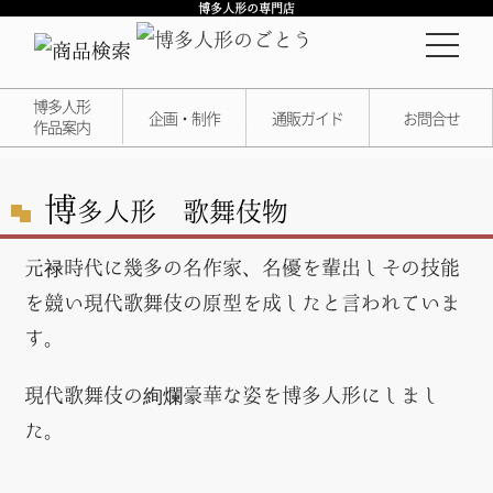
博多人形の専門店
博多人形
企画・制作
通販ガイド
お問合せ
作品案内
博
多人形 歌舞伎物
元禄時代に幾多の名作家、名優を輩出しその技能
を競い現代歌舞伎の原型を成したと言われていま
す。
現代歌舞伎の絢爛豪華な姿を博多人形にしまし
た。