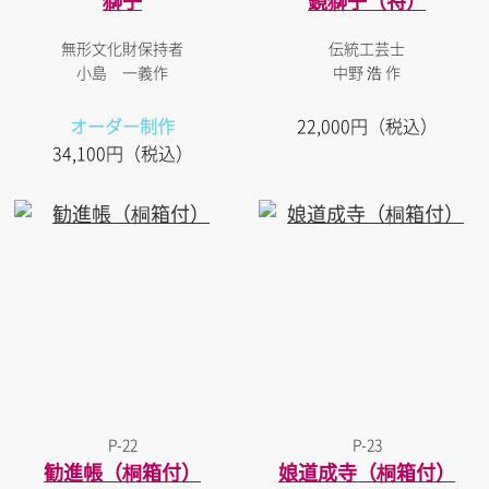
獅子
鏡獅子（特）
無形文化財保持者
伝統工芸士
小島 一義作
中野 浩 作
オーダー制作
22,000円（税込）
34,100円（税込）
P-22
P-23
勧進帳（桐箱付）
娘道成寺（桐箱付）