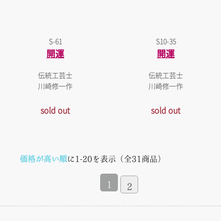
S-61
S10-35
開運
開運
伝統工芸士
伝統工芸士
川崎修一作
川崎修一作
sold out
sold out
価格が高い順
に1-20を表示（全31商品）
1
2