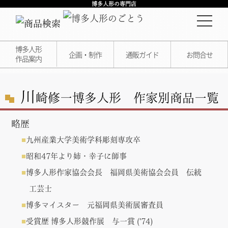
博多人形の専門店
博多人形
企画・制作
通販ガイド
お問合せ
作品案内
川
崎修一
博多人形 作家別商品一覧
略歴
九州産業大学美術学科彫刻専攻卒
昭和47年より姉・幸子に師事
博多人形作家協会会長 福岡県美術協会会員 伝統
工芸士
博多マイスター 元福岡県美術展審査員
受賞歴 博多人形競作展 与一賞 ('74)