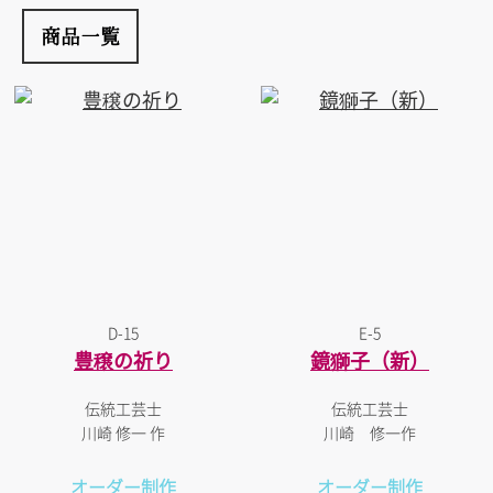
商品一覧
D-15
E-5
豊穣の祈り
鏡獅子（新）
伝統工芸士
伝統工芸士
川崎 修一 作
川崎 修一作
オーダー制作
オーダー制作